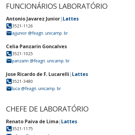
FUNCIONÁRIOS LABORATÓRIO
Antonio Javarez Junior
|
Lattes
3521-1126
ajjunior @feagri. unicamp. br
Celia Panzarin Goncalves
3521-1025
panzarin @feagri. unicamp. br
Jose Ricardo de F. Lucarelli
|
Lattes
3521-3480
luca @feagri. unicamp. br
CHEFE DE LABORATÓRIO
Renato Paiva de Lima
|
Lattes
3521-1175