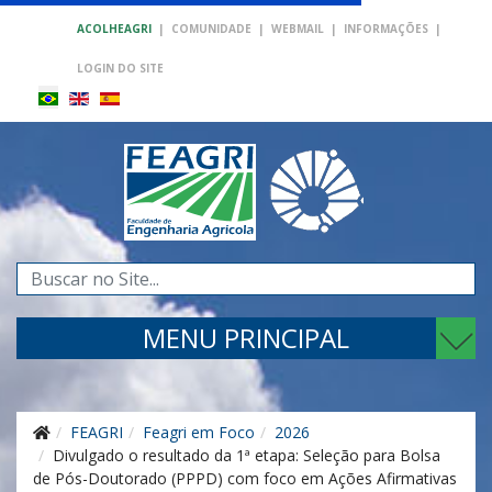
ACOLHEAGRI
|
COMUNIDADE
|
WEBMAIL
|
INFORMAÇÕES
|
LOGIN DO SITE
Pesquisar...
MENU PRINCIPAL
FEAGRI
Feagri em Foco
2026
Divulgado o resultado da 1ª etapa: Seleção para Bolsa
de Pós-Doutorado (PPPD) com foco em Ações Afirmativas