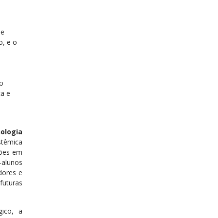
 e
, e o
o
ca e
nologia
stêmica
ções em
-alunos
dores e
futuras
ico, a