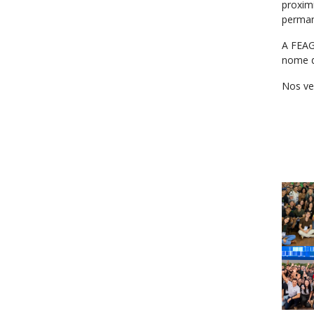
proxim
perman
A FEAG
nome d
Nos ve