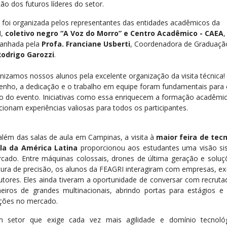
ão dos futuros líderes do setor.
ta foi organizada pelos representantes das entidades acadêmicos da
I,
coletivo negro “A Voz do Morro”
e Centro Acadêmico - CAEA
,
anhada pela
Profa. Franciane Usberti
, Coordenadora de Graduação
Rodrigo Garozzi
.
nizamos nossos alunos pela excelente organização da visita técnica!
nho, a dedicação e o trabalho em equipe foram fundamentais para 
o do evento. Iniciativas como essa enriquecem a formação acadêmi
cionam experiências valiosas para todos os participantes.
além das salas de aula em Campinas, a visita à
maior feira de tec
ola da América Latina
proporcionou aos estudantes uma visão si
cado. Entre máquinas colossais, drones de última geração e solu
ltura de precisão, os alunos da FEAGRI interagiram com empresas, ex
utores. Eles ainda tiveram a oportunidade de conversar com recruta
eiros de grandes multinacionais, abrindo portas para estágios e 
ções no mercado.
 setor que exige cada vez mais agilidade e domínio tecnológ