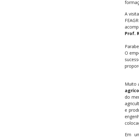
formaç
A visi
FEAGR
acomp
Prof. 
Parabe
O empe
sucess
propor
Muito 
agríc
do mer
agricu
e prod
engenh
coloca
Em um