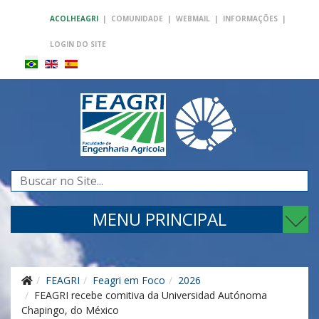
ACOLHEAGRI
|
COMUNIDADE
|
WEBMAIL
|
INFORMAÇÕES
|
LOGIN DO SITE
Pesquisar...
MENU PRINCIPAL
FEAGRI
Feagri em Foco
2026
FEAGRI recebe comitiva da Universidad Autónoma
Chapingo, do México