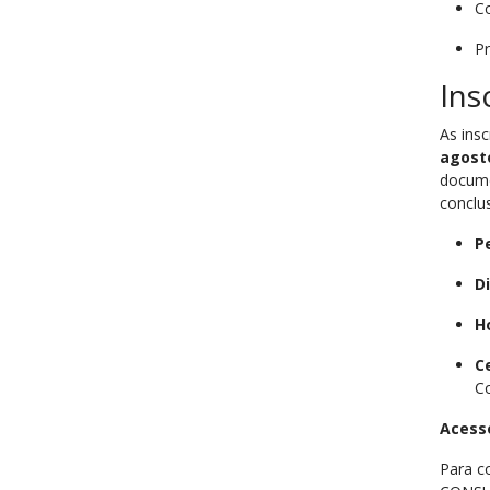
Co
Pr
Ins
As ins
agost
documen
conclu
P
D
H
C
C
Acesse
Para c