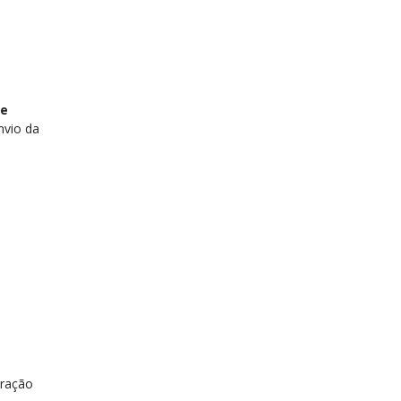
de
nvio da
eração