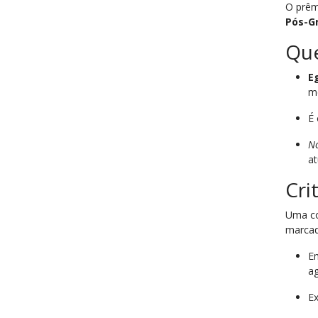
O prêm
Pós-G
Que
E
m
É 
No
a
Cri
Uma co
marcad
E
ag
Ex