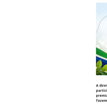
A dire
parti
premi
fazem 