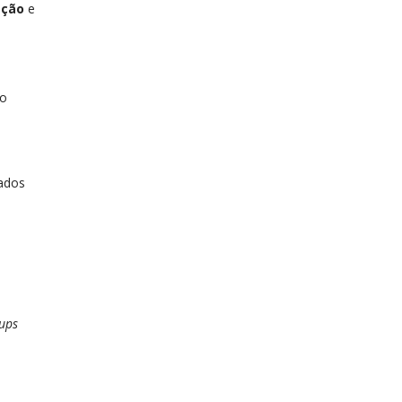
ação
e
lo
lados
tups