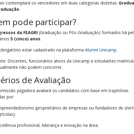
io contemplará os vencedores em duas categorias distintas:
Gradu
raduação
.
m pode participar?
gressos da FEAGRI
(Graduação ou Pós-Graduação) formados há pe
enos
5 (cinco) anos
.
obrigatório estar cadastrado na plataforma
Alumni Unicamp
.
ta:
Docentes, funcionários ativos da Unicamp e estudantes matricu
tualmente não podem concorrer.
térios de Avaliação
missão julgadora avaliará os candidatos com base em trajetórias
as por:
mpreendedorismo (proprietários de empresas ou fundadores de
star
rícolas);
celência profissional, liderança e inovação na área;