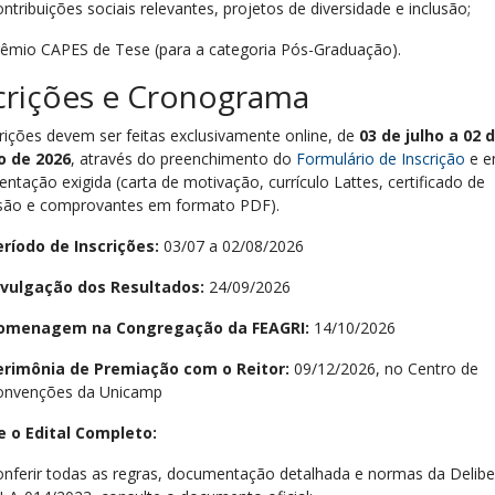
ntribuições sociais relevantes, projetos de diversidade e inclusão;
êmio CAPES de Tese (para a categoria Pós-Graduação).
crições e Cronograma
crições devem ser feitas exclusivamente online, de
03 de julho a 02 
o de 2026
, através do preenchimento do
Formulário de Inscrição
e e
tação exigida (carta de motivação, currículo Lattes, certificado de
são e comprovantes em formato PDF).
eríodo de Inscrições:
03/07 a 02/08/2026
ivulgação dos Resultados:
24/09/2026
omenagem na Congregação da FEAGRI:
14/10/2026
erimônia de Premiação com o Reitor:
09/12/2026, no Centro de
onvenções da Unicamp
 o Edital Completo:
onferir todas as regras, documentação detalhada e normas da Delib