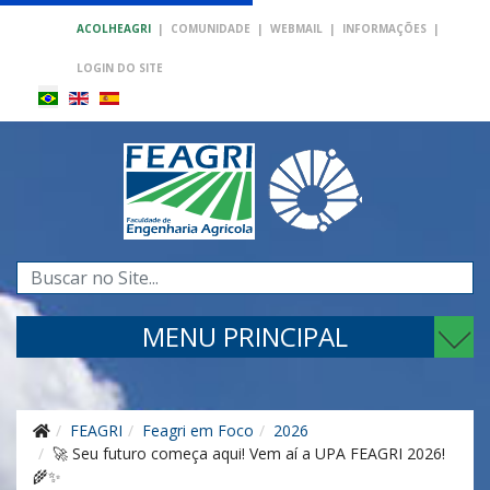
ACOLHEAGRI
|
COMUNIDADE
|
WEBMAIL
|
INFORMAÇÕES
|
LOGIN DO SITE
Pesquisar...
MENU PRINCIPAL
FEAGRI
Feagri em Foco
2026
🚀 Seu futuro começa aqui! Vem aí a UPA FEAGRI 2026!
🌾✨