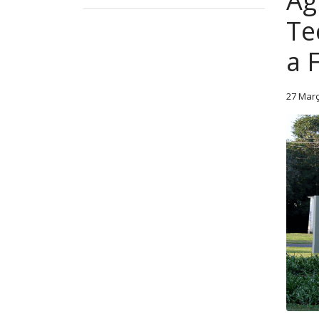
Ag
Te
a 
27 Mar