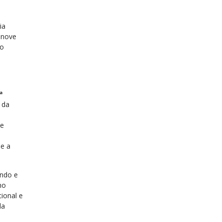
ia
 nove
 o
ª
 da
 e
 e a
undo e
ho
ional e
da