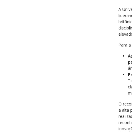
A Univ
lidera
britâni
discip
elevad
Para a
A
p
ár
P
Te
cl
ma
O reco
a alta
realiz
reconh
inovaç