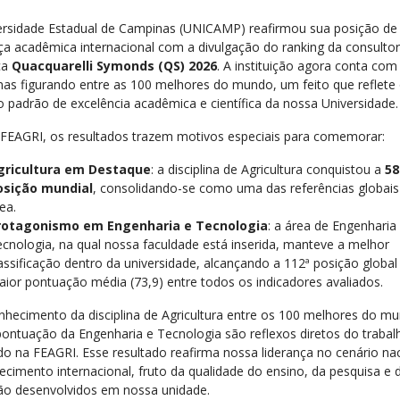
ersidade Estadual de Campinas (UNICAMP) reafirmou sua posição de
nça acadêmica internacional com a divulgação do ranking da consultor
ca
Quacquarelli Symonds (QS)
2026
. A instituição agora conta com
linas figurando entre as 100 melhores do mundo, um feito que reflete
o padrão de excelência acadêmica e científica da nossa Universidade.
 FEAGRI, os resultados trazem motivos especiais para comemorar:
gricultura em Destaque
: a disciplina de Agricultura conquistou a
58
osição mundial
, consolidando-se como uma das referências globais
ea.
rotagonismo em Engenharia e Tecnologia
: a área de Engenharia
cnologia, na qual nossa faculdade está inserida, manteve a melhor
assificação dentro da universidade, alcançando a 112ª posição global
ior pontuação média (73,9) entre todos os indicadores avaliados.
nhecimento da disciplina de Agricultura entre os 100 melhores do m
 pontuação da Engenharia e Tecnologia são reflexos diretos do trabal
ado na FEAGRI. Esse resultado reafirma nossa liderança no cenário nac
ecimento internacional, fruto da qualidade do ensino, da pesquisa e 
ão desenvolvidos em nossa unidade.