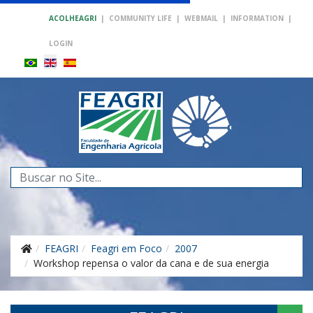
ACOLHEAGRI
|
COMMUNITY LIFE
|
WEBMAIL
|
INFORMATION
|
LOGIN
Search
...
FEAGRI
Feagri em Foco
2007
Workshop repensa o valor da cana e de sua energia