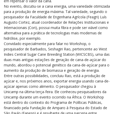
em repensar o valor da cana.
No evento, discutiu-se a cana energia, uma variedade otimizada
para a produção de energia máxima. Tal variedade, segundo o
pesquisador da Faculdade de Engenharia Agrícola (Feagri) Luís
Augusto Cortez, atual coordenador de Relações Institucionais e
Internacionais (Cori), possui muita fibra e pode ser viável como
alternativa para a prática de tecnologias mais modernas de
hidrólise, por exemplo.
Convidado especialmente para falar no Workshop, o
pesquisador de Barbados, Seshagiri Rao, pertencente ao West
Indies Central Sugar Cane Breeding Station (WICSCBS), uma das
duas mais antigas estações de geração de cana-de-açúcar do
mundo, abordou o potencial genético da cana-de-açúcar para o
aumento da produção de biomassa e geração de energia.
Entre outras possibilidades, concluiu Rao, está a produção de
açúcar e, nos próximos anos, exportar energia usando cana-de-
açúcar apenas como alimento. O pesquisador chegou à
Unicamp na última terça-feira. Ele conheceu pesquisadores da
Unicamp durante um evento ocorrido na África. O Workshop
está dentro do contexto do Programa de Políticas Públicas,
financiado pela Fundação de Amparo à Pesquisa do Estado de
São Paulo (Fapesp) e é resultante de uma parceria entre