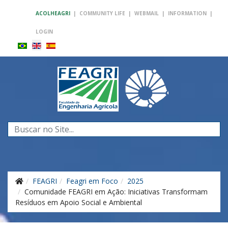
ACOLHEAGRI
|
COMMUNITY LIFE
|
WEBMAIL
|
INFORMATION
|
LOGIN
Search
...
FEAGRI
Feagri em Foco
2025
Comunidade FEAGRI em Ação: Iniciativas Transformam
Resíduos em Apoio Social e Ambiental