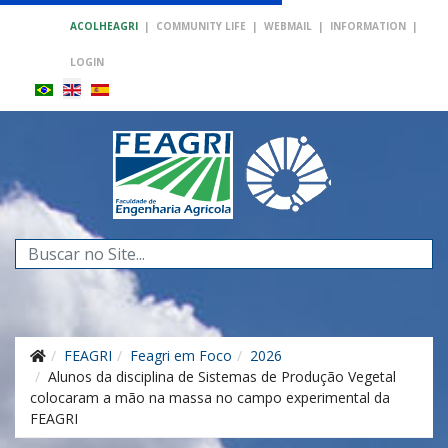
ACOLHEAGRI
|
COMMUNITY LIFE
|
WEBMAIL
|
INFORMATION
|
LOGIN
Search
...
FEAGRI
Feagri em Foco
2026
Alunos da disciplina de Sistemas de Produção Vegetal
colocaram a mão na massa no campo experimental da
FEAGRI