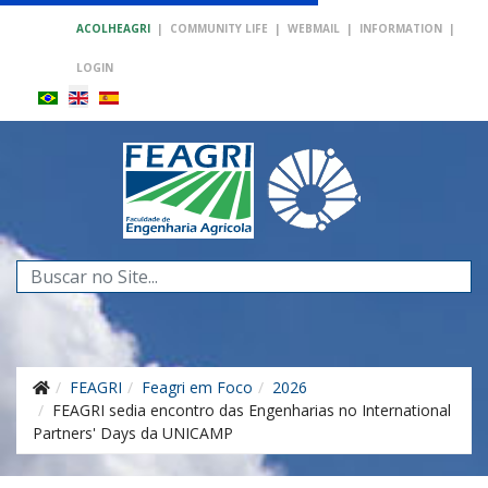
ACOLHEAGRI
|
COMMUNITY LIFE
|
WEBMAIL
|
INFORMATION
|
LOGIN
Search
...
FEAGRI
Feagri em Foco
2026
FEAGRI sedia encontro das Engenharias no International
Partners' Days da UNICAMP