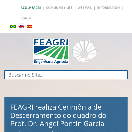
ACOLHEAGRI
|
COMMUNITY LIFE
|
WEBMAIL
|
INFORMATION
|
LOGIN
Search
...
FEAGRI realiza Cerimônia de
Descerramento do quadro do
Prof. Dr. Angel Pontin Garcia
FEAGRI