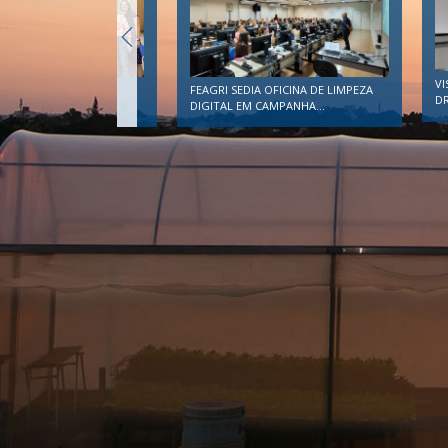
VISITA INTERNACIONAL NA FEAGRI:
I SEDIA OFICINA DE LIMPEZA
DRA. BEATRICE...
AL EM CAMPANHA...