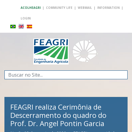
ACOLHEAGRI
|
COMMUNITY LIFE
|
WEBMAIL
|
INFORMATION
|
LOGIN
Search
...
FEAGRI realiza Cerimônia de
Descerramento do quadro do
Prof. Dr. Angel Pontin Garcia
FEAGRI