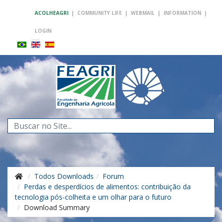
ACOLHEAGRI
|
COMMUNITY LIFE
|
WEBMAIL
|
INFORMATION
|
LOGIN
Search
...
Todos Downloads
Forum
Perdas e desperdícios de alimentos: contribuição da
tecnologia pós-colheita e um olhar para o futuro
Download Summary