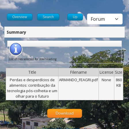
Overview
Search
Up
Summary
List of files selected for downloading
Title
Filename
License
Size
Perdas e desperdícios de
ARMANDO_FEAGRI.pdf
None
860
alimentos: contribuição da
KB
tecnologia pós-colheita e um
olhar para o futuro
Download
Back