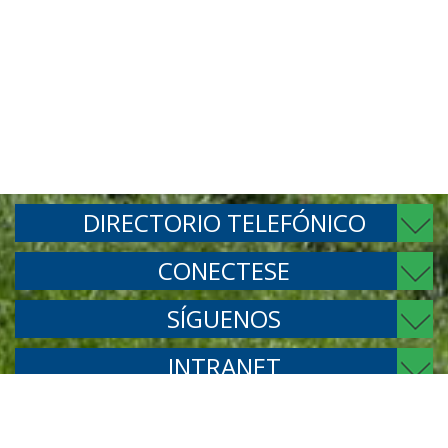
DIRECTORIO TELEFÓNICO
CONECTESE
SÍGUENOS
INTRANET
Faculdade de Engenharia Agrícola – FEAGRI, Av. Cândido Rondon, 501
- Barão Geraldo 13083-875 - Campinas/SP. © 2026. Todos os direitos