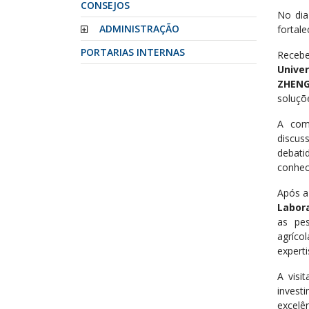
CONSEJOS
No dia
ADMINISTRAÇÃO
fortale
PORTARIAS INTERNAS
Recebe
Univer
ZHENG
soluçõ
A comi
discus
debat
conhec
Após a
Labor
as pe
agríco
expert
A visi
invest
excelê