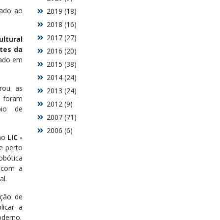
tado ao
2019 (18)
2018 (16)
2017 (27)
ultural
ntes da
2016 (20)
zado em
2015 (38)
2014 (24)
erou as
2013 (24)
, foram
2012 (9)
bio de
2007 (71)
2006 (6)
 ao
LIC -
e perto
bótica
e com a
al.
ação de
licar a
oderno.