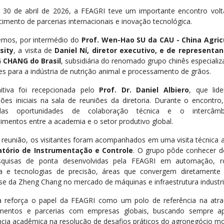
 30 de abril de 2026, a FEAGRI teve um importante encontro vol
cimento de parcerias internacionais e inovação tecnológica.
mos, por intermédio do
Prof. Wen-Hao SU da CAU - China
Agric
sity
,
a visita de
Daniel Ní, diretor executivo, e de representa
 CHANG do Brasil
, subsidiária do renomado grupo chinês especiali
es para a indústria de nutrição animal e processamento de grãos.
tiva foi recepcionada pelo
Prof. Dr. Daniel Albiero
, que lid
sões iniciais na sala de reuniões da diretoria. Durante o encontro
idas oportunidades de colaboração técnica e o intercâm
imentos entre a academia e o setor produtivo global.
 reunião, os visitantes foram acompanhados em uma visita técnica
atório de Instrumentação e Controle
. O grupo pôde conhecer d
squisas de ponta desenvolvidas pela FEAGRI em automação, ro
la e tecnologias de precisão, áreas que convergem diretament
ise da Zheng Chang no mercado de máquinas e infraestrutura industri
ta reforça o papel da FEAGRI como um polo de referência na atr
imentos e parcerias com empresas globais, buscando sempre ap
ncia acadêmica na resolução de desafios práticos do agronegócio m