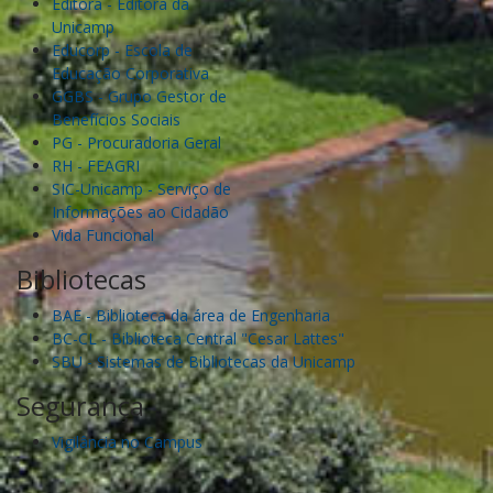
Editora - Editora da
Unicamp
Educorp - Escola de
Educação Corporativa
GGBS - Grupo Gestor de
Benefícios Sociais
PG - Procuradoria Geral
RH - FEAGRI
SIC-Unicamp - Serviço de
Informações ao Cidadão
Vida Funcional
Bibliotecas
BAE - Biblioteca da área de Engenharia
BC-CL - Biblioteca Central "Cesar Lattes"
SBU - Sistemas de Bibliotecas da Unicamp
Segurança
Vigilância no Campus