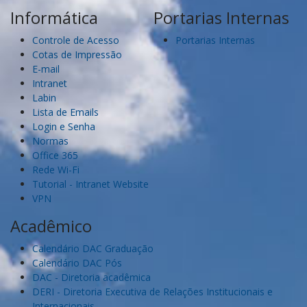
Informática
Portarias Internas
Controle de Acesso
Portarias Internas
Cotas de Impressão
E-mail
Intranet
Labin
Lista de Emails
Login e Senha
Normas
Office 365
Rede Wi-Fi
Tutorial - Intranet Website
VPN
Acadêmico
Calendário DAC Graduação
Calendário DAC Pós
DAC - Diretoria acadêmica
DERI - Diretoria Executiva de Relações Institucionais e
Internacionais