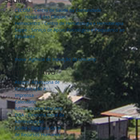
Saúde
CECOM - Centro de Saúde da Comunidade
HC - Hospital das Clíncias
Hemocentro - Centro de Hematologia e Hemoterapia
Sappe - Serviço de Apoio Psicológico e Psiquiátrico ao
Estudante
Inovação
Inova- Agência de Inovação da Unicamp
Administrativo
Ascom- Assessoria de
Comunicação e
Imprensa
Calendário
Administrativo Unicamp
DGA - Diretoria Geral da
Administração
DGRH - Diretoria Geral
de Recursos Humanos