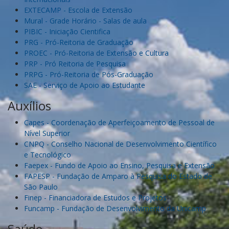
EXTECAMP - Escola de Extensão
Mural - Grade Horário - Salas de aula
PIBIC - Iniciação Cientifica
PRG - Pró-Reitoria de Graduação
PROEC - Pró-Reitoria de Extensão e Cultura
PRP - Pró Reitoria de Pesquisa
PRPG - Pró-Reitoria de Pós-Graduação
SAE - Serviço de Apoio ao Estudante
Auxílios
Capes - Coordenação de Aperfeiçoamento de Pessoal de
Nível Superior
CNPQ - Conselho Nacional de Desenvolvimento Científico
e Tecnológico
Faepex - Fundo de Apoio ao Ensino, Pesquisa e Extensão
FAPESP - Fundação de Amparo à Pesquisa do Estado de
São Paulo
Finep - Financiadora de Estudos e Projetos
Funcamp - Fundação de Desenvolvimento da Unicamp