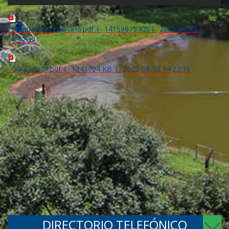
Manual da Feagriana.pdf
|
14159675 KB
|
2022-08-03
14:22:39
Guia - Final.pdf
|
1341704 KB
|
2022-08-03 14:22:39
DIRECTORIO TELEFÓNICO