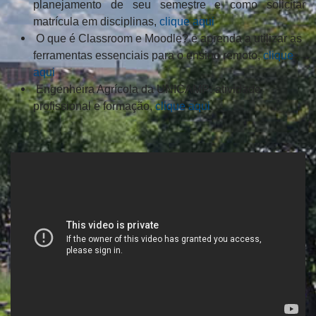
planejamento de seu semestre e como solicitar
matrícula em disciplinas,
clique aqui
O que é Classroom e Moodle? e aprenda a utilizar as
ferramentas essenciais para o ensino remoto,
clique
aqui
Engenheira Agrícola da UNICAMP: atividade
profissional e formação,
clique aqui
.