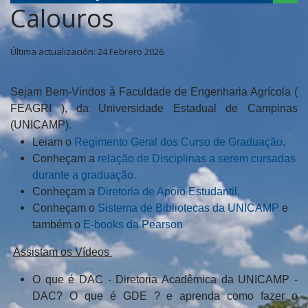
Calouros
Última actualización: 24 Febrero 2026
Sejam Bem-Vindos à Faculdade de Engenharia Agrícola (
FEAGRI ), da Universidade Estadual de Campinas
(UNICAMP).
Leiam o
Regimento Geral dos Curso de Graduação
.
Conheçam a
relação de Disciplinas a serem cursadas
durante a graduação.
Conheçam a
Diretoria de Apoio Estudantil
.
Conheçam o
Sistema de Bibliotecas da UNICAMP
e
também o
E-books da Pearson
Assistam os Vídeos
O que é DAC -
Diretoria Acadêmica da UNICAMP -
DAC?
O que é GDE ?
e aprenda como fazer o