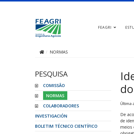
FEAGRI
EST
NORMAS
PESQUISA
Id
do
COMISSÃO
NORMAS
Última 
COLABORADORES
De aco
INVESTIGACIÓN
de ide
BOLETIM TÉCNICO CIENTÍFICO
meios d
obriga