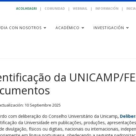
ACOLHEAGRI
|
COMUNIDAD
|
WEBMAIL
|
INFORMACIÓN
|
INICI
UDIA CON NOSOTROS
ACADÉMICO
INVESTIGACIÓN
entificação da UNICAMP/F
cumentos
actualización: 10 Septiembre 2025
rdo com deliberação do Conselho Universitário da Unicamp
,
Delibe
ntificação da Universidade em publicações, produções, apresentaçõ
e divulgação, físicos ou digitais, nacionais ou internacionais, indepe
toriamente em língua portuguesa, obedecendo a seguinte padronizaç