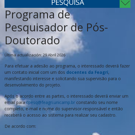
PESQUISA
Programa de
Pesquisador de Pós-
Doutorado
Última actualización: 29 Abril 2026
Para efetuar a adesão ao programa, o interessado deverá fazer
um contato inicial com um dos
docentes da Feagri
,
manifestando interesse e solicitando sua supervisão para o
desenvolvimento do projeto.
Após o acordo entre as partes, o interessado deverá enviar um
email para
cpesq@feagri.unicamp.br
constando seu nome
completo, e-mail e nome do supervisor-responsável e então
receberá o acesso ao sistema para realizar seu cadastro.
De acordo com: