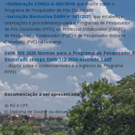
•
Deliberação CONSU-A-003/2018
, que dispõe sobre o
Programa de Pesquisador de Pós-Doutorado
•
Instrução Normativa DGRH nº 001/2021
, que estabelece
orientações e procedimentos para o Programas de Pesquisador
de Pós-Doutorado (PPD), de Professor Colaborador (PROFC),
de Pesquisador Colaborador (PQC) e de Pesquisador Visitante
Convidado (PVC) na Unicamp.
Delib_039_2026_Normas_para_o_Programa_de_Pesquisador_P
Doutorado_revoga_Delib.112-2024-assinado_1.pdf
- dispõe sobre o credenciamento e o ingresso ao Programa
PPPD
Documentação a ser apresentada:
a) RG e CPF;
b) Diploma de Doutor ou documento que comprove a
obtenção do Título de Doutor;
c) Currículo Lattes;
d) Projeto de Pós-Doutorado;