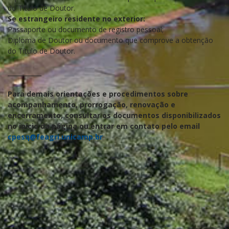
do Título de Doutor.
Se estrangeiro residente no exterior:
Passaporte ou documento de registro pessoal;
Diploma de Doutor ou documento que comprove a obtenção
do Título de Doutor.
___________
Para demais orientações e procedimentos sobre
acompanhamento, prorrogação, renovação e
encerramento, consultar os documentos disponibilizados
no início da página ou entrar em contato pelo email
cpesq@feagri.unicamp.br