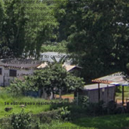
e) Comprovante de financiamento, mediante apresentação de
holerite, contracheque, termo de bolsa ou similares (de acordo
com a Deliberação CONSU-A-027/2021, não é mais obrigatório
comprovar financiamento, porém, o período máximo de vínculo
junto ao programa será de 24 meses);
f) Documento de sua instituição de origem com a concordância
de sua participação no Programa de Pesquisador de Pós-
Doutorado da Unicamp (caso o interessado tenha vínculo
empregatício ou funcional com outro ente, público ou privado);
g) Carta de interesse do candidato endereçada ao Diretor da
FEAGRI (inserir a data de início e fim, de acordo com o período
da bolsa, caso houver);
h) Carta de aceite do docente supervisor (inserir a data de início
e fim, de acordo com o período da bolsa, caso houver);
Se estrangeiro residente no Brasil:
CPF;
Comprovante de legalidade da permanência no Brasil
(Passaporte, RNE, CRNM ou equivalente);
Diploma de Doutor ou documento que comprove a obtenção