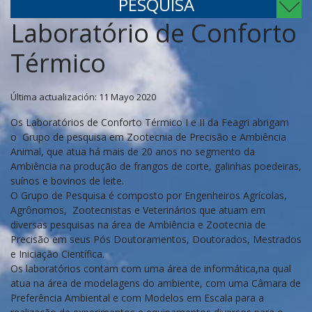
PESQUISA
Laboratório de Conforto
Térmico
Última actualización: 11 Mayo 2020
Os Laboratórios de Conforto Térmico I e II da Feagri abrigam
o Grupo de pesquisa em Zootecnia de Precisão e Ambiência
Animal, que atua há mais de 20 anos no segmento da
Ambiência na produção de frangos de corte, galinhas poedeiras,
suínos e bovinos de leite.
O Grupo de Pesquisa é composto por Engenheiros Agrícolas,
Agrônomos, Zootecnistas e Veterinários que atuam em
diversas pesquisas na área de Ambiência e Zootecnia de
Precisão em seus Pós Doutoramentos, Doutorados, Mestrados
e Iniciação Científica.
Os laboratórios contam com uma área de informática,na qual
atua na área de modelagens do ambiente, com uma Câmara de
Preferência Ambiental e com Modelos em Escala para a