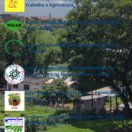
Trabalho e Agricultura
.
Núcleo Interno de Economia e Administração
Rural - NIEAR
Logística e Comercialização Agroindustrial -
LOGICOM
Grupo Interdisciplinar de Biotecnologia na
Agricultura e no Meio Ambiente - GBMA
Laboratório de Extensão Rural e Agroecologia -
LERA
Grumera - Grupo de Pesquisa em Mecanização
e Robótica Agrícola