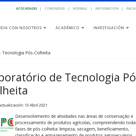
ACOLHEAGRI
|
COMUNIDAD
|
WEBMAIL
|
INFORMACIÓN
|
INICI
UDIA CON NOSOTROS
ACADÉMICO
INVESTIGACIÓN
- Tecnologia Pós-Colheita
boratório de Tecnologia Pó
lheita
actualización: 13 Abril 2021
Desenvolvimento de atividades nas áreas de conservação e
processamento de produtos agrícolas, compreendendo toda
fases de pós-colheita: limpeza, secagem, beneficiamento,
classificação e armazenamento de produtos agropecuários.