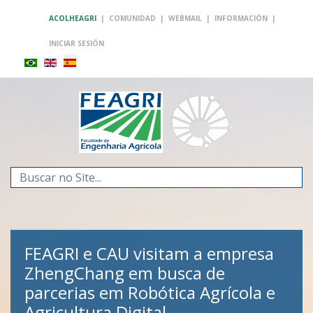
ACOLHEAGRI
|
COMUNIDAD
|
WEBMAIL
|
INFORMACIÓN
|
INICIAR SESIÓN
Buscar...
FEAGRI e CAU visitam a empresa
ZhengChang em busca de
parcerias em Robótica Agrícola e
FEAGRI
Agricultura Digital