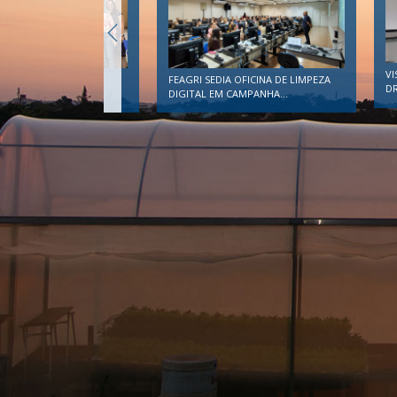
VI
ALIZA 1ª OFICINA DE
FEAGRI SEDIA OFICINA DE LIMPEZA
DR
ÇÃO DO PLANES
DIGITAL EM CAMPANHA...