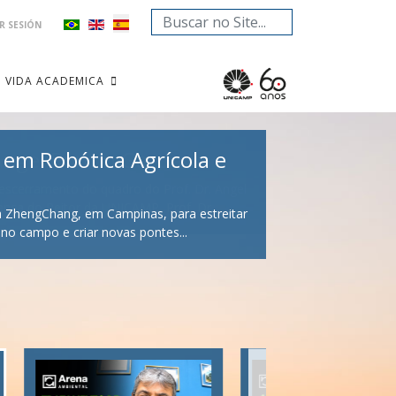
Buscar...
AR SESIÓN
VIDA ACADEMICA
em Robótica Agrícola e
NICAMP
ederal da Fronteira Sul (UFFS)
1ª Oficina de Atualização do
Diretoria Executiva
Sebrae for
ecutivo, e de representantes da
coletivo negro “A Voz do
UPA 2026
sa ZhengChang, em Campinas, para estreitar
a
Programa de Pesquisador de
Agricultura de Precisão
no campo e criar novas pontes...
(PPI)
zada
consórcio