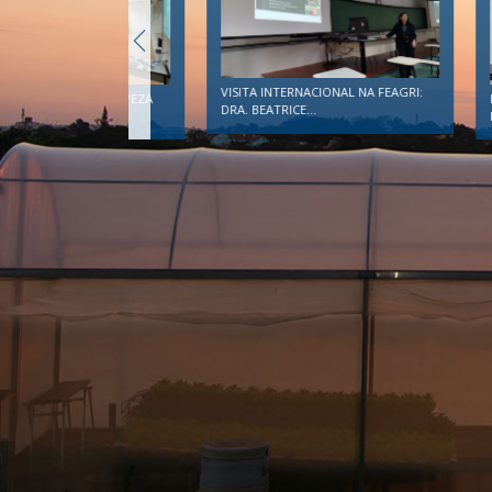
VISITA INTERNACIONAL NA FEAGRI:
DIA OFICINA DE LIMPEZA
FE
DRA. BEATRICE...
EM CAMPANHA...
D