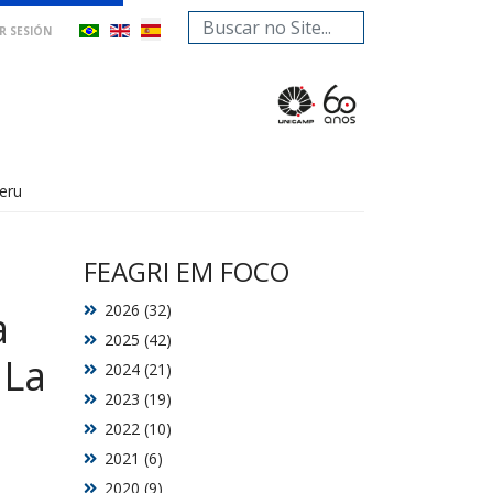
Buscar...
AR SESIÓN
Peru
FEAGRI EM FOCO
2026 (32)
a
2025 (42)
 La
2024 (21)
2023 (19)
2022 (10)
2021 (6)
2020 (9)