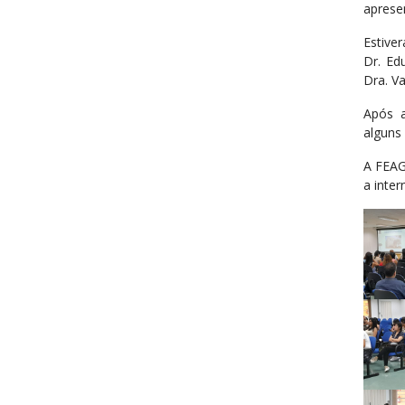
aprese
Estive
Dr. Ed
Dra. V
Após 
alguns
A FEAG
a inter