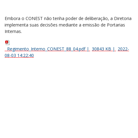
Embora o CONEST não tenha poder de deliberação, a Diretoria
implementa suas decisões mediante a emissão de Portarias
Internas.
Regimento_Interno_CONEST_88_04.pdf
|
30843 KB
|
2022-
08-03 14:22:40