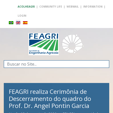
ACOLHEAGRI
|
COMMUNITY LIFE
|
WEBMAIL
|
INFORMATION
|
LOGIN
Search
...
FEAGRI realiza Cerimônia de
Descerramento do quadro do
Prof. Dr. Angel Pontin Garcia
FEAGRI