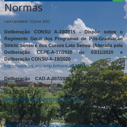
Normas
Last Updated: 13 June 2022
Deliberação CONSU A-10/2015 - Dispõe sobre o
Regimento Geral dos Programas de Pós-Graduação
Stricto Sensu e dos Cursos Lato Sensu. (Alterada pela
Deliberação CEPE-A-17/2020 de 03/11/2020 e
Deliberação CONSU-A-19/2020
https://www.pg.unicamp.br/norma/3862/1
Deliberação CAD-A-007/2020 - Dispôe sobre o
Regimento Interno da Escola de Extensão
(EXTECAMP)
https://www.pg.unicamp.br/norma/25911/0
TAXAS ADMINISTRATIVAS UNICAMP
http://www.sg.unicamp.br/camara/cad/taxas-administrativas