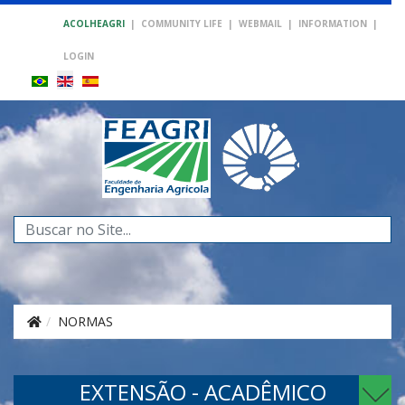
ACOLHEAGRI
|
COMMUNITY LIFE
|
WEBMAIL
|
INFORMATION
|
LOGIN
Search
...
NORMAS
EXTENSÃO - ACADÊMICO