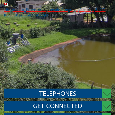
Regimento_Extensao - aprovado Congregação.pdf
|
54722
KB
|
2022-08-03 14:22:43
TELEPHONES
GET CONNECTED