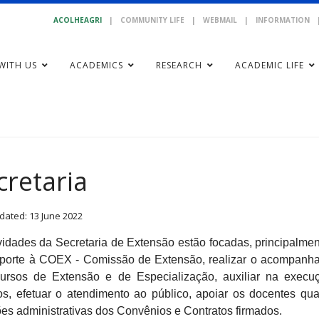
ACOLHEAGRI
|
COMMUNITY LIFE
|
WEBMAIL
|
INFORMATION
WITH US
ACADEMICS
RESEARCH
ACADEMIC LIFE
cretaria
dated: 13 June 2022
vidades da Secretaria de Extensão estão focadas, principalme
uporte à COEX - Comissão de Extensão, realizar o acompanh
ursos de Extensão e de Especialização, auxiliar na execu
s, efetuar o atendimento ao público, apoiar os docentes qu
es administrativas dos Convênios e Contratos firmados.