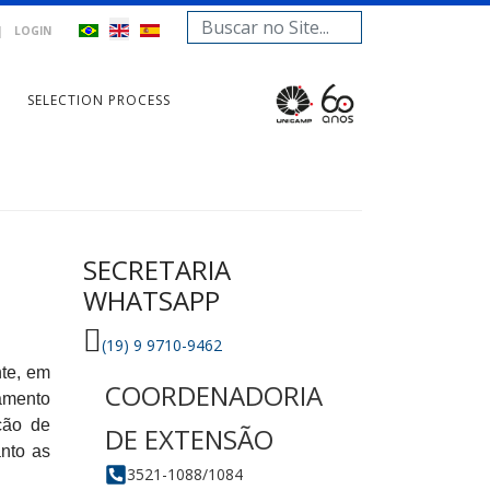
Search
|
LOGIN
...
SELECTION PROCESS
SECRETARIA
WHATSAPP
(19) 9 9710-9462
nte, em
amento
ção de
anto as