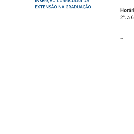
INSERÇÃO CURRICULAR DA
EXTENSÃO NA GRADUAÇÃO
Horár
2ª. a 
...