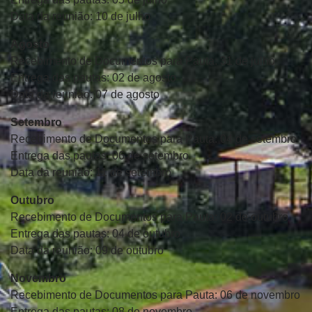
Data da reunião: 10 de julho
Agosto
Recebimento de Documentos para Pauta: 31 de julho
Entrega das pautas: 02 de agosto
Data da reunião: 07 de agosto
Setembro
Recebimento de Documentos para Pauta: 04 de setembro
Entrega das pautas: 06 de setembro
Data da reunião: 11 de setembro
Outubro
Recebimento de Documentos para Pauta: 02 de outubro
Entrega das pautas: 04 de outubro
Data da reunião: 09 de outubro
Novembro
Recebimento de Documentos para Pauta: 06 de novembro
Entrega das pautas: 08 de novembro