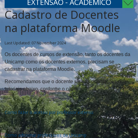
EXTENSÃO - ACADÊMICO
Cadastro de Docentes
na plataforma Moodle
Last Updated: 07 November 2024
Os docentes de cursos de extensão. tanto os docentes da
Unicamp como os docentes externos, precisam se
cadastrar na plataforma Moodle.
Recomendamos que o docente siga as orientações dos
tutoriais abaixo, conforme o caso:
Como fazer o acesso por professor externo:
Como adicionar professores da Unicamp