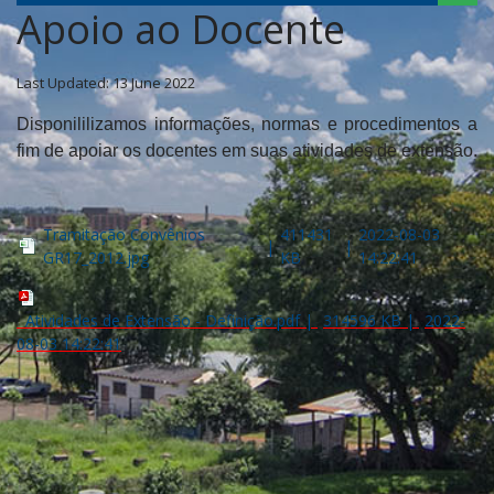
Apoio ao Docente
Last Updated: 13 June 2022
Disponililizamos informações, normas e procedimentos a
fim de apoiar os docentes em suas atividades de extensão.
Tramitação Convênios
411431
2022-08-03
|
|
GR17_2012.jpg
KB
14:22:41
Atividades de Extensão - Definição.pdf
|
314596 KB
|
2022-
08-03 14:22:41