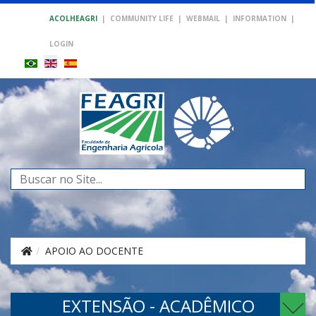
ACOLHEAGRI
|
COMMUNITY LIFE
|
WEBMAIL
|
INFORMATION
|
LOGIN
Search
...
APOIO AO DOCENTE
EXTENSÃO - ACADÊMICO