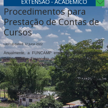
EXTENSÃO - ACADÊMICO
Procedimentos para
Prestação de Contas de
Cursos
Last Updated: 22 June 2022
Anualmente, a FUNCAMP emite um Balancete com o
Demonstrativo Financeiro dos Cursos da FEAGRI para
conferência e aprovação da Faculdade.
A Extensão se encarregará de conferir o material, preparar
o Relatório de Prestação de Contas, encaminhar para
aprovação das instâncias internas e, posteriormente, para
a EXTECAMP que tratará da aprovação nas instâncias
superiores.