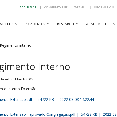
ACOLHEAGRI
|
COMMUNITY LIFE
|
WEBMAIL
|
INFORMATION
WITH US
ACADEMICS
RESEARCH
ACADEMIC LIFE
Regimento interno
gimento Interno
dated: 30 March 2015
nto Interno Extensão
ento_Extensao.pdf
|
54722 KB
|
2022-08-03 14:22:44
ento_Extensao - aprovado Congregação.pdf
|
54722 KB
|
2022-08