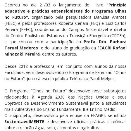
Ocorreu no dia 21/03 o lançamento do livro
"Princípio
educativo e práticas extensionistas do Programa Olhos
no Futuro",
organizado pela pesquisadora Danúsia Arantes
(FEEC) e pelos professores Roberta Ceriani (FEQ) e Luiz Carlos
Pereira (FEEC), coordenador do Campus Sustentável e diretor
do Centro Paulista de Estudos da Transição Energética (CPTEn),
e que contou com a participação da
Profa. Dra. Bárbara
Teruel Mederos
e do aluno de graduação da
FEAGRI
Rafael
Minazaki Pereira
, dentre os autores
.
Desde 2018 a professora, em conjunto com alunos da nossa
Faculdade, vem desenvolvendo o Programa de Extensão "Olhos
no Futuro”, junto à escola pública Telêmaco
Paioli Melges.
O Programa “Olhos no Futuro” desenvolve nove subprojetos
relacionados à Agenda 2030 das Nações Unidas e seus
Objetivos de Desenvolvimento Sustentável junto a estudantes
mais vulneráveis do Ensino Fundamental II e Ensino Médio.
O subprojeto, desenvolvido pela equipe da FEAGRI, se intitula
SustentavelMENTE
e desenvolve oficinas práticas e teóricas
sobre a relação água, solo, alimentos e agricultura.