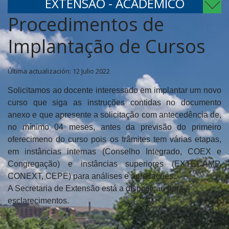
EXTENSÃO - ACADÊMICO
Procedimentos de
Implantação de Cursos
Última actualización: 12 Julio 2022
Solicitamos ao docente interessado em implantar um novo
curso que siga as instruções contidas no documento
anexo e que apresente a solicitação com antecedência de,
no mínimo 04 meses, antes da previsão do primeiro
oferecimeno do curso pois os trâmites tem várias etapas,
em instâncias internas (Conselho Integrado, COEX e
Congregação) e instâncias superiores (EXTECAMP,
CONEXT, CEPE) para análises e aprovações.
A Secretaria de Extensão está a disposição para
esclarecimentos.