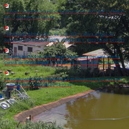
Taxas - Convênios-Cursos-Pequena Monta 2021.pdf
|
108807
KB
|
2022-08-03 14:22:39
Resolução GR-019-2021, de 1-03-2021 - altera artigos da
Resolução GR-016-2021.pdf
|
73804 KB
|
2022-08-03 14:22:39
Resolução GR-016-2021 - Rege Pagamento Docente - Verba
Cursos de Extensão.pdf
|
109584 KB
|
2022-08-03 14:22:39
Procedimentos para implantação de novo Curso jun-2022.pdf
|
70793 KB
|
2022-08-03 14:22:39