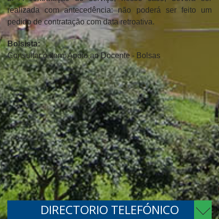
realizada com antecedência: não poderá ser feito um
pedido de contratação com data retroativa.
Bolsista:
Consultar o item: Apoio ao Docente - Bolsas
DIRECTORIO TELEFÓNICO