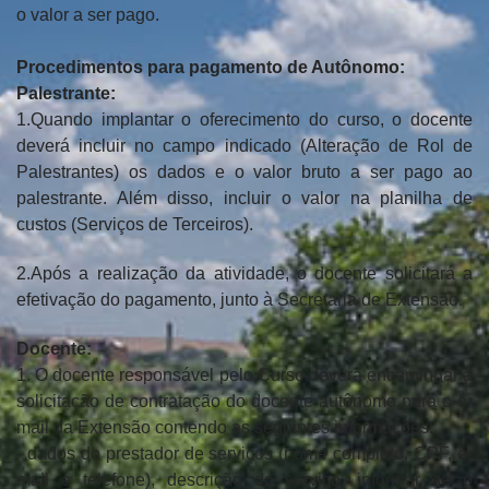
o valor a ser pago.
Procedimentos para pagamento de Autônomo:
Palestrante:
1.Quando implantar o oferecimento do curso, o docente
deverá incluir no campo indicado (Alteração de Rol de
Palestrantes) os dados e o valor bruto a ser pago ao
palestrante. Além disso, incluir o valor na planilha de
custos (Serviços de Terceiros).
2.Após a realização da atividade, o docente solicitará a
efetivação do pagamento, junto à Secretaria de Extensão.
Docente:
1. O docente responsável pelo Curso deverá encaminhar a
solicitação de contratação do docente autônomo para o e-
mail da Extensão contendo as seguintes informações:
- dados do prestador de serviços (nome completo, CPF, e-
mail e telefone), descrição do serviço, informar se o