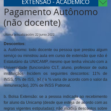
EXTENSÃO - ACADÊMICO
Pagamento Autônomo
(não docente)
Última actualización: 22 Junio 2022
Descontos:
a. Autônomo: todo docente ou pessoa que prestou algum
serviço ou minstrou aula em curso de extensão que não é
Estatutário da UNICAMP, mesmo que tenha vínculo com a
Universidade (funcionário CLT, aluno, professor de outra
instituição). Incidem os seguintes descontos: 11% de
INSS, 5% de ISS, IR ( a % varia de acordo com o valor da
remuneração), 20% de INSS Patronal.
b. Bolsa Extensão: se a pessoa indicada ao recebimento
for aluno da Unicamp (desde que esteja de acordo com as
regras vigentes estipuladas): não incidirá descontos sobre