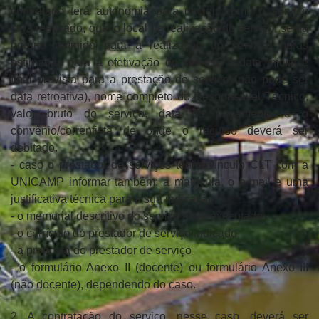
contratado terá autonomia para decidir como o serviço
será realizado, qual o local de realização do serviço, se há
horário definido para a realização do serviço, horas
estimadas para a efetivação do serviço, a data inicial e
final prevista para a prestação de serviço (não pode ser
data retroativa), nome completo do Responsável Técnico,
valor bruto do serviço, data do pagamento e o
convênio/correntista de onde o recurso deverá ser
debitado.
- caso o prestador de serviços tenha vínculo CLT com a
UNICAMP informar também: a matrícula, o e-mail e uma
justificativa técnica para a sua indicação.
- o memorial descritivo do serviço a ser executado
- o currículo do prestador de serviço indicado
- a proposta do prestador de serviço
- o formulário Anexo II (docente) ou formulário Anexo III
(não docente), dependendo do caso.
2. A contratação do serviço, nesse caso, deverá ser