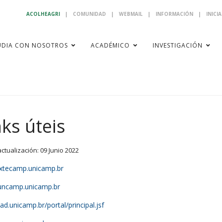
ACOLHEAGRI
|
COMUNIDAD
|
WEBMAIL
|
INFORMACIÓN
|
INICI
UDIA CON NOSOTROS
ACADÉMICO
INVESTIGACIÓN
nks úteis
actualización: 09 Junio 2022
tecamp.unicamp.br
ncamp.unicamp.br
d.unicamp.br/portal/principal.jsf