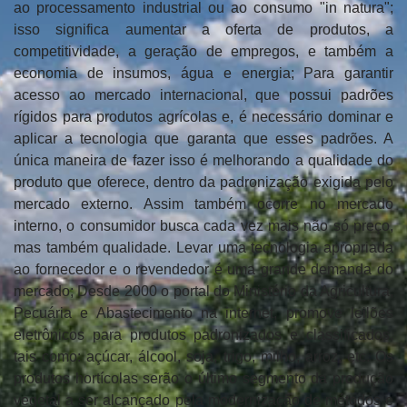
ao processamento industrial ou ao consumo "in natura";
isso significa aumentar a oferta de produtos, a
competitividade, a geração de empregos, e também a
economia de insumos, água e energia; Para garantir
acesso ao mercado internacional, que possui padrões
rígidos para produtos agrícolas e, é necessário dominar e
aplicar a tecnologia que garanta que esses padrões. A
única maneira de fazer isso é melhorando a qualidade do
produto que oferece, dentro da padronização exigida pelo
mercado externo. Assim também ocorre no mercado
interno, o consumidor busca cada vez mais não só preço,
mas também qualidade. Levar uma tecnologia apropriada
ao fornecedor e o revendedor é uma grande demanda do
mercado; Desde 2000 o portal do Ministério da Agricultura,
Pecuária e Abastecimento na internet, promove leilões
eletrônicos para produtos padronizados e classificados,
tais como: açúcar, álcool, soja, trigo, milho, arroz, etc. Os
produtos hortícolas serão o último segmento da produção
vegetal a ser alcançado pela modernização de métodos e