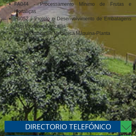
FA044 - Processamento Mínimo de Frutas e
Hortaliças
FA052 - Projeto e Desenvolvimento de Embalagens
para Produtos Agrícolas
FA073 - Interação Mecânica Máquina-Planta
DIRECTORIO TELEFÓNICO