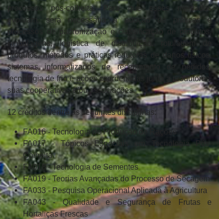
processos pós-colheita. Para que esses mercados
evoluam, será necessária a adoção de práticas e
processos de padronização e classificação de produtos,
embalagens, logística de distribuição, rotulagem de
produtos, métodos e práticas redutoras de danos físicos,
sistemas informatizados de recebimento de pedidos,
tecnologia de frio e ações coordenadas junto a produtores,
suas cooperativas e/ou associações.
12 créditos dentre as seguintes disciplinas:
FA016 - Tecnologia de Produção de Rações
FA017 - Tópicos Especiais em Tecnologia Pós-
Colheita
FA018 - Tecnologia de Sementes
FA019 - Teorias Avançadas do Processo de Secagem
FA033 - Pesquisa Operacional Aplicada à Agricultura
FA043 - Qualidade e Segurança de Frutas e
Hortaliças Frescas