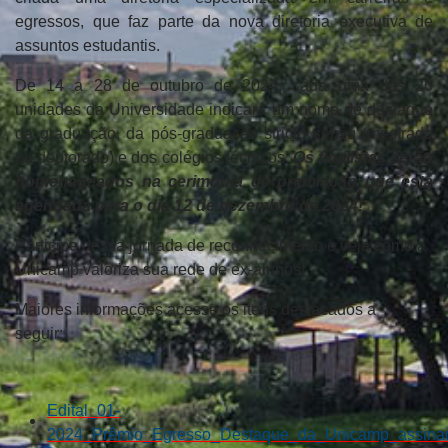
egressos, que faz parte da nova diretoria executiva de
assuntos estudantis.
De 14 a 28 de outubro de 2024, cada uma das 26
unidades da Universidade indicará um nome de destaque
da graduação, da pós-graduação stricto sensu (mestrado
ou doutorado) e dos colégios técnicos.
Os finalistas serão
homenageados na cerimônia de premiação que está
agendada para o dia 12 de dezembro
de 2024!
Participe dessa jornada de reconhecimento e veja como a
Unicamp valoriza sua rede de ex-alunos!
Maiores informações acesse os itens destacados a
seguir:
Edital_01-
2024_Prêmio_Egresso_Destaque_da_Unicamp_assinad