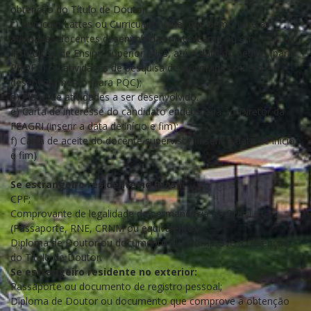
obtenção do Título de Doutor;
c) Currículo Lattes ou Curriculum Vitae, que demonstre as
atividades docentes desenvolvidas na Unicamp ou em
Instituição de Ensino Superior afins, até a data do pedido (para
PROFC) ou atividades de pesquisa desenvolvidas ou em
desenvolvimento (para PQC);
d) Plano de atividades a ser desenvolvido.
e) Carta de interesse do candidato endereçada ao Diretor da
FEAGRI (inserir a data de início e fim);
f) Carta de aceite do docente supervisor (inserir a data de início
e fim)
Se estrangeiro residente no Brasil:
CPF;
Comprovante de legalidade da permanência no Brasil
(Passaporte, RNE, CRNM ou equivalente);
Diploma de Doutor ou documento que comprove a obtenção
do Título de Doutor.
Se estrangeiro residente no exterior:
Passaporte ou documento de registro pessoal;
Diploma de Doutor ou documento que comprove a obtenção