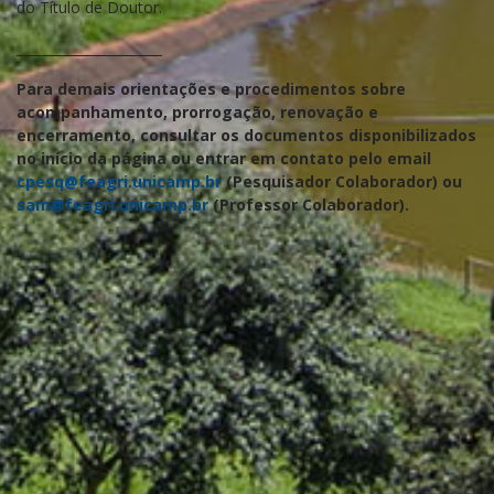
do Título de Doutor.
______________________
Para demais orientações e procedimentos sobre
acompanhamento, prorrogação, renovação e
encerramento, consultar os documentos disponibilizados
no início da página ou entrar em contato pelo email
cpesq@feagri.unicamp.br
(Pesquisador Colaborador) ou
sam@feagri.unicamp.br
(Professor Colaborador).