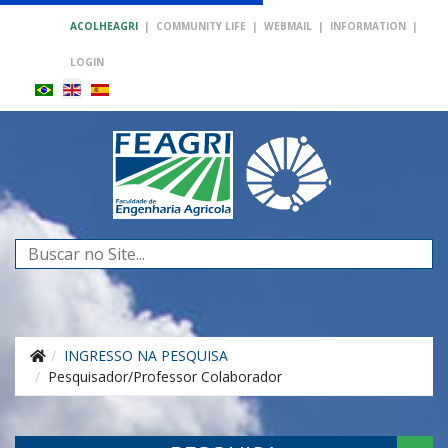
ACOLHEAGRI
|
COMMUNITY LIFE
|
WEBMAIL
|
INFORMATION
|
LOGIN
Search
...
INGRESSO NA PESQUISA
Pesquisador/Professor Colaborador