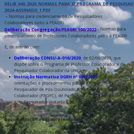
DELIB_040_2026_NORMAS_PARA_O_PROGRAMA_DE_PESQUISAD
2024-ASSINADO_1.PDF
-
Normas para credenciamento de Pesquisadores
Colaboradores junto à FEAGRI
- Normas para
Deliberação Congregação/FEAGRI 100/2022
credenciamento de Professores Colaboradores junto à FEAGRI
E, de acordo com:
Deliberação CONSU-A-016/2020
, de 02/06/2020, que
dispõe sobre o Programa de Professor Colaborador e de
Pesquisador Colaborador na Unicamp
Instrução Normativa DGRH nº 001/2021
, que estabelece
orientações e procedimentos para o Programas de
Pesquisador de Pós-Doutorado (PPD), de Professor
Colaborador (PROFC), de Pesquisador Colaborador (PQC)
e de Pesquisador Visitante Convidado (PVC) na Unicamp
Documentação a ser apresentada:
a) RG e CPF;
b) Diploma de Doutor ou documento que comprove a