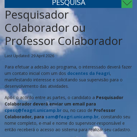
PESQUISA
Pesquisador
Colaborador ou
Professor Colaborador
Last Updated: 29 April 2026
Para efetuar a adesão ao programa, o interessado deverá fazer
um contato inicial com um dos
docentes da Feagri
,
manifestando interesse e solicitando sua supervisão para o
desenvolvimento das atividades.
Após o acordo entre as partes, o candidato a
Pesquisador
Colaborador deverá enviar um email para
cpesq@feagri.unicamp.br
ou, no caso de
Professor
Colaborador, para
sam@feagri.unicamp.br
, constando seu
nome completo, e-mail e nome do supervisor-responsável e
então receberá o acesso ao sistema para realizar seu cadastro.