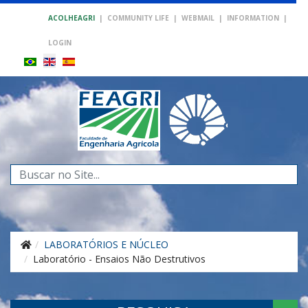
ACOLHEAGRI
|
COMMUNITY LIFE
|
WEBMAIL
|
INFORMATION
|
LOGIN
Search
...
LABORATÓRIOS E NÚCLEO
Laboratório - Ensaios Não Destrutivos