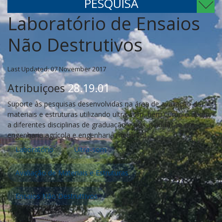
PESQUISA
Laboratório de Ensaios
Não Destrutivos
Last Updated: 07 November 2017
Atribuiçoes
28.19.01
Suporte às pesquisas desenvolvidas na área de avaliação de
materiais e estruturas utilizando ultra-som, bem como o apoio
a diferentes disciplinas de graduação e pós-graduação em
engenharia
agrícola
e engenharia mecânica
Laboratório
Ultra-som
Avaliação de Materiais e Estruturas
Ensaios Não Destruttivos