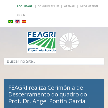
ACOLHEAGRI
|
COMMUNITY LIFE
|
WEBMAIL
|
INFORMATION
|
LOGIN
Search
...
FEAGRI realiza Cerimônia de
Descerramento do quadro do
Prof. Dr. Angel Pontin Garcia
FEAGRI