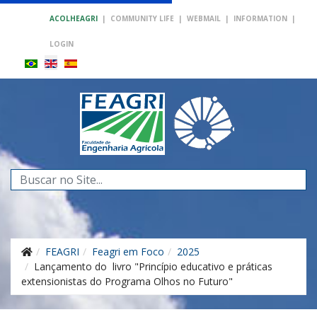
ACOLHEAGRI
|
COMMUNITY LIFE
|
WEBMAIL
|
INFORMATION
|
LOGIN
Search
...
FEAGRI
Feagri em Foco
2025
Lançamento do livro "Princípio educativo e práticas
extensionistas do Programa Olhos no Futuro"