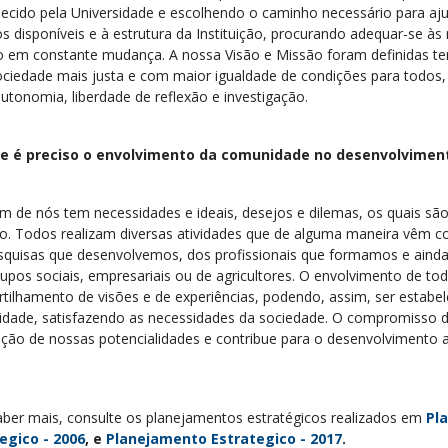
lecido pela Universidade e escolhendo o caminho necessário para ajus
os disponíveis e à estrutura da Instituição, procurando adequar-se
o em constante mudança. A nossa Visão e Missão foram definidas te
ciedade mais justa e com maior igualdade de condições para todos, o
utonomia, liberdade de reflexão e investigação.
ue é preciso o envolvimento da comunidade no desenvolvimen
m de nós tem necessidades e ideais, desejos e dilemas, os quais são
ho. Todos realizam diversas atividades que de alguma maneira vêm
squisas que desenvolvemos, dos profissionais que formamos e ainda 
upos sociais, empresariais ou de agricultores. O envolvimento de to
tilhamento de visões e de experiências, podendo, assim, ser estabe
dade, satisfazendo as necessidades da sociedade. O compromisso do
lação de nossas potencialidades e contribue para o desenvolvimento
aber mais, consulte os planejamentos estratégicos realizados em
Pl
egico - 2006
, e
Planejamento Estrategico - 2017
.