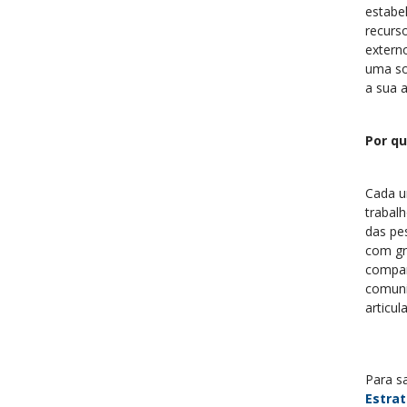
estabe
recurs
extern
uma so
a sua a
Por q
Cada u
trabal
das pe
com gr
compar
comuni
articu
Para s
Estrat