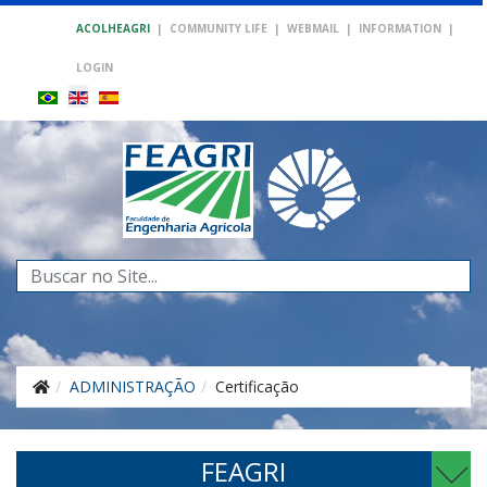
ACOLHEAGRI
|
COMMUNITY LIFE
|
WEBMAIL
|
INFORMATION
|
LOGIN
Search
...
ADMINISTRAÇÃO
Certificação
FEAGRI