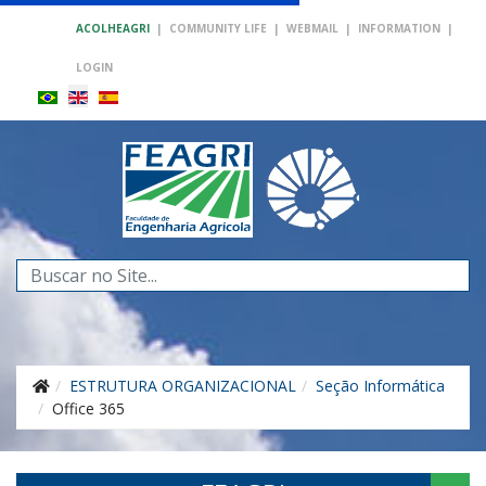
ACOLHEAGRI
|
COMMUNITY LIFE
|
WEBMAIL
|
INFORMATION
|
LOGIN
Search
...
ESTRUTURA ORGANIZACIONAL
Seção Informática
Office 365